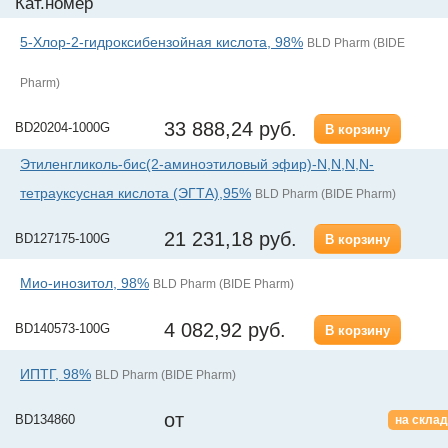
Кат.номер
5-Хлор-2-гидроксибензойная кислота, 98%
BLD Pharm (BIDE
Pharm)
33 888,24 руб.
BD20204-1000G
В корзину
Этиленгликоль-бис(2-аминоэтиловый эфир)-N,N,N,N-
тетрауксусная кислота (ЭГТА),95%
BLD Pharm (BIDE Pharm)
21 231,18 руб.
BD127175-100G
В корзину
Мио-инозитол, 98%
BLD Pharm (BIDE Pharm)
4 082,92 руб.
BD140573-100G
В корзину
ИПТГ, 98%
BLD Pharm (BIDE Pharm)
от
BD134860
на скла